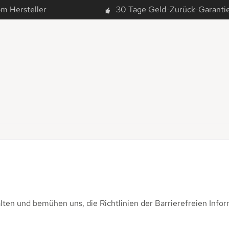
om Hersteller
30 Tage Geld-Zurück-Garanti
alten und bemühen uns, die Richtlinien der Barrierefreien Info